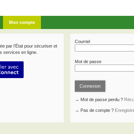
Mon compte
*
Courriel
e par l’État pour sécuriser et
s services en ligne.
*
Mot de passe
entifier avec FranceConnect
Connexion
→ Mot de passe perdu ?
Récu
→ Pas de compte ?
Enregistr